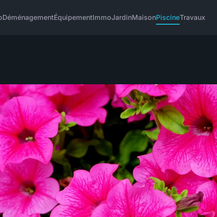
o
Déménagement
Équipement
Immo
Jardin
Maison
Piscine
Travaux