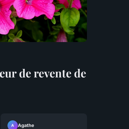
leur de revente de
Agathe
A