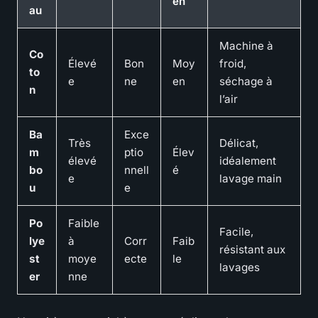
en
au
Machine à
Co
Élevé
Bon
Moy
froid,
to
e
ne
en
séchage à
n
l’air
Ba
Exce
Très
Délicat,
m
ptio
Élev
élevé
idéalement
bo
nnell
é
e
lavage main
u
e
Po
Faible
Facile,
lye
à
Corr
Faib
résistant aux
st
moye
ecte
le
lavages
er
nne