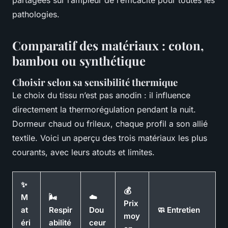
partagées sur l’ampleur de l’efficacité pour toutes les
pathologies.
Comparatif des matériaux : coton,
bambou ou synthétique
Choisir selon sa sensibilité thermique
Le choix du tissu n’est pas anodin : il influence
directement la thermorégulation pendant la nuit.
Dormeur chaud ou frileux, chaque profil a son allié
textile. Voici un aperçu des trois matériaux les plus
courants, avec leurs atouts et limites.
✨
💰
M
🌬️
☁️
Prix
at
Respir
Dou
🧼 Entretien
moy
éri
abilité
ceur