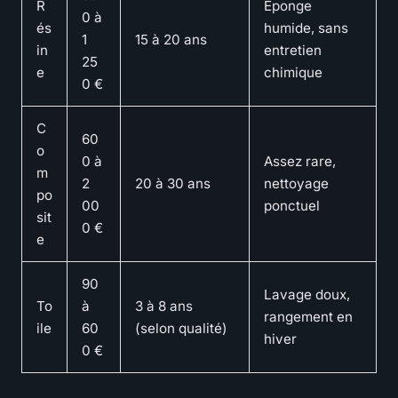
R
Éponge
0 à
és
humide, sans
1
15 à 20 ans
in
entretien
25
e
chimique
0 €
C
60
o
0 à
Assez rare,
m
2
20 à 30 ans
nettoyage
po
00
ponctuel
sit
0 €
e
90
Lavage doux,
To
à
3 à 8 ans
rangement en
ile
60
(selon qualité)
hiver
0 €