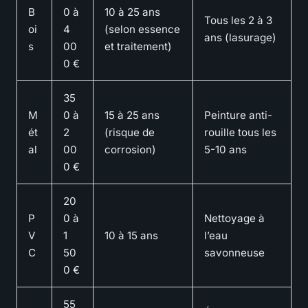
B
0 à
10 à 25 ans
Tous les 2 à 3
oi
4
(selon essence
ans (lasurage)
s
00
et traitement)
0 €
35
M
0 à
15 à 25 ans
Peinture anti-
ét
2
(risque de
rouille tous les
al
00
corrosion)
5-10 ans
0 €
20
P
0 à
Nettoyage à
V
1
10 à 15 ans
l’eau
C
50
savonneuse
0 €
55