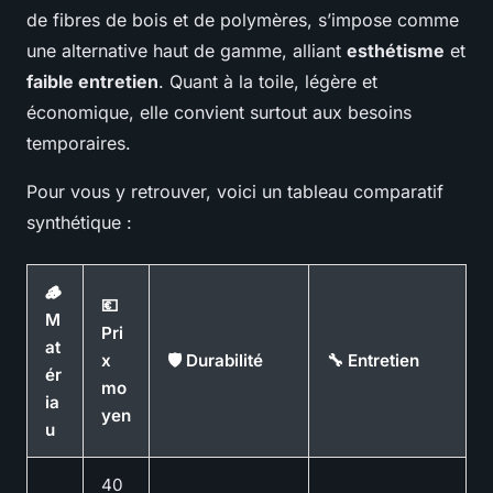
de fibres de bois et de polymères, s’impose comme
une alternative haut de gamme, alliant
esthétisme
et
faible entretien
. Quant à la toile, légère et
économique, elle convient surtout aux besoins
temporaires.
Pour vous y retrouver, voici un tableau comparatif
synthétique :
🪵
💶
M
Pri
at
x
🛡️ Durabilité
🔧 Entretien
ér
mo
ia
yen
u
40